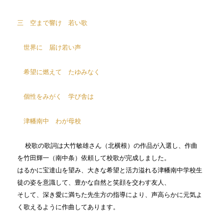
三 空まで響け 若い歌
世界に 届け若い声
希望に燃えて たゆみなく
個性をみがく 学び舎は
津幡南中 わが母校
校歌の歌詞は大竹敏雄さん（北横根）の作品が入選し、作曲
を竹田輝一（南中条）
依頼して校歌が完成しました。
はるかに宝達山を望み、大きな希望と活力溢れる津幡
南中学校生
徒の姿を意識して、豊かな自然と笑顔を交わす友人、
そして、深き愛
に満ちた先生方の指導により、声高らかに元気よ
く歌えるように作曲してあります。