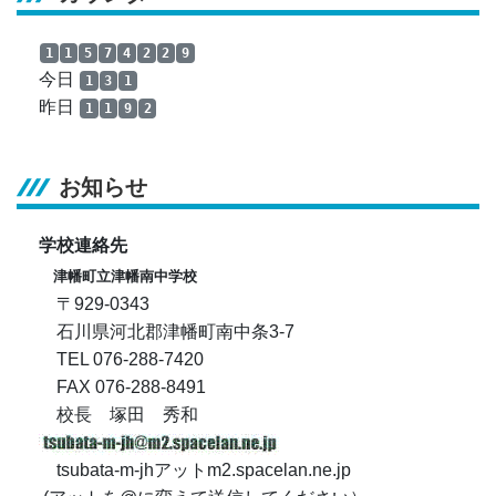
1
1
5
7
4
2
2
9
今日
1
3
1
昨日
1
1
9
2
お知らせ
学校連絡先
津幡町立津幡南中学校
〒929-0343
石川県河北郡津幡町南中条3-7
TEL 076-288-7420
FAX 076-288-8491
校長 塚田 秀和
tsubata-m-jhアットm2.spacelan.ne.jp