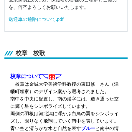
を、何卒よろしくお願いいたします。
送迎車の通路について.pdf
校章 校歌
校章について
校章は金城大学美術学科教授の東田修一さん（津
幡町領家）のデザイン案から選考
されました。
南中を中央に配置し、南の漢字には、透き通った空
に輝く星をシンボライズ
しています。
両側の羽根は河北潟に浮かぶ白鳥の翼をシンボライ
ズし、限りなく飛翔し
ていく南中を表しています。
青い空と清らかな水と自然を表す
ブルー
と南中の情