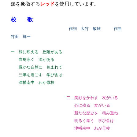
熱を象
徴する
レッド
を使用しています。
校 歌
作詞 大竹 敏雄
作曲
竹田 輝一
一 緑に映える 丘陵がある
白鳥泳ぐ 潟がある
豊かな自然に 包まれて
三年を過ごす 学び舎は
津幡南中 わが母校
二 笑顔をかわす 友がいる
心に残る 友がいる
新たな歴史を 積み重ね
明るく集う 学び舎は
津幡南中 わが母校