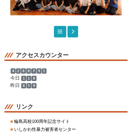
アクセスカウンター
4
2
8
8
7
9
1
今日
1
1
0
昨日
8
5
9
リンク
■
輪島高校100周年記念サイト
■
いしかわ性暴力被害者センター