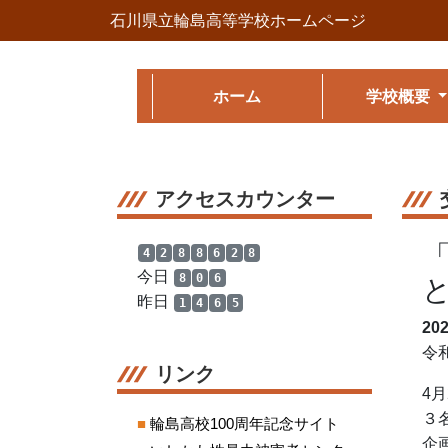
石川県立輪島高等学校ホームページ
ホーム
学校概要
アクセスカウンター
4
2
8
8
6
2
8
今日
8
0
6
昨日
1
4
6
5
20
令
リンク
4
３
■
輪島高校100周年記念サイト
企