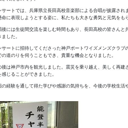
ンサートでは、兵庫
県立長田高校音楽部による合唱が披露され
懸命に表現しようとする姿に、私たちも大きな勇気と元気をも
唱後には生徒間交流を楽しむ時間もあり、長田高校の皆さんと
きました。
ンサートに招待してくださった神戸ポートワイズメンズクラブ
での道のりを伺うこともでき、貴重な機会となりました。
の後は神戸市内を観光し
ました。震災を乗り越え、美しく再建
を感じることができました。
回の経験を通して得た学びや感謝の気持ちを、今後の学校生活
。