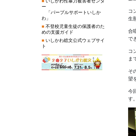
■
いしかわ性暴力被害者センタ
ー
コ
「パープルサポートいしか
わ」
生
■
不登校児童生徒の保護者のた
合
めの支援ガイド
で
■
いしかわ総文公式ウェブサイ
ト
コ
ま
そ
望
今
す