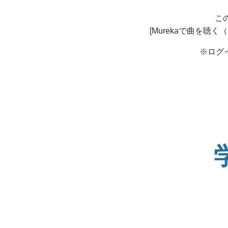
こ
[Murekaで曲を聴く（
※ログ