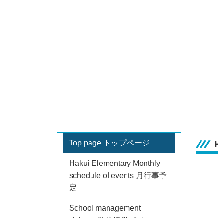
Top page トップページ
Hakui Elementary Monthly
schedule of events 月行事予
定
School management