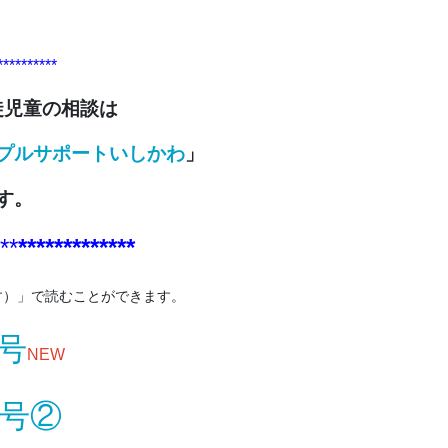
**********
徒児童の相談は
プルサポートいしかわ
」
す。
**
*************
す）」で読むことができます。
号
NEW
月号②