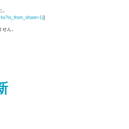
た。
Hu?is_from_share=1)
]
ません。
新