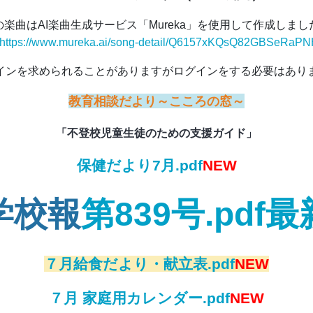
の楽曲はAI楽曲生成サービス「Mureka」を使用して作成しまし
https://www.mureka.ai/song-detail/Q6157xKQsQ82GBSeRaPN
インを求められることがありますがログインをする必要はあり
教育相談だより～こころの窓～
「不登校児童生徒のための支援ガイド」
保健だより7月.pdf
NEW
学校報
第839号.pdf最
７月給食だより・献立表.pdf
NEW
７月 家庭用カレンダー.pdf
NEW