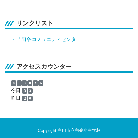
リンクリスト
吉野谷コミュニティセンター
アクセスカウンター
8
1
3
0
7
6
今日
3
3
昨日
2
0
Copyright 白山市立白嶺小中学校