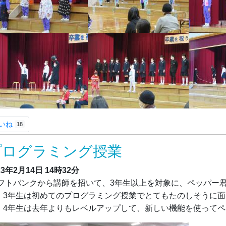
いね
18
プログラミング授業
23年2月14日
14時32分
フトバンクから講師を招いて、3年生以上を対象に、ペッパー
。3年生は初めてのプログラミング授業でとてもたのしそうに
。4年生は去年よりもレベルアップして、新しい機能を使って