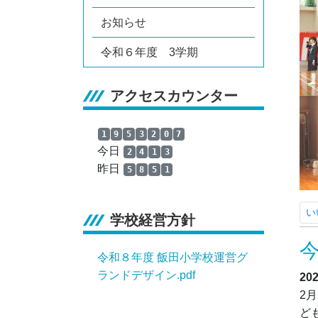
お知らせ
令和６年度 3学期
アクセスカウンター
1
9
5
3
2
0
7
今日
2
4
1
3
昨日
5
8
5
1
い
学校経営方針
令和８年度 飯田小学校運営グ
ランドデザイン.pdf
20
2
ど