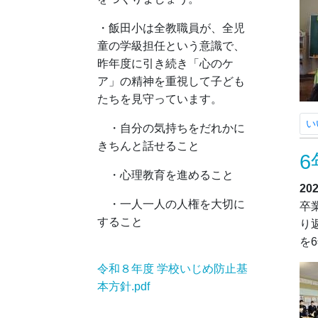
・飯田小は全教職員が、全児
童の学級担任という意識で、
昨年度に引き続き「心のケ
ア」の精神を重視して子ども
たちを見守っています。
い
・自分の気持ちをだれかに
きちんと話せること
・心理教育を進めること
20
・一人一人の人権を大切に
卒
すること
り
を
令和８年度 学校いじめ防止基
本方針.pdf