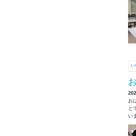
い
20
お
と
い