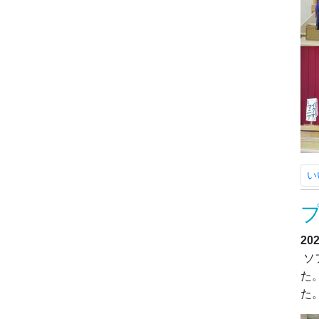
い
20
ソ
た
た