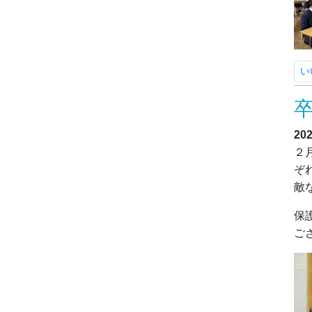
い
20
２
ぞ
敵
保
ご