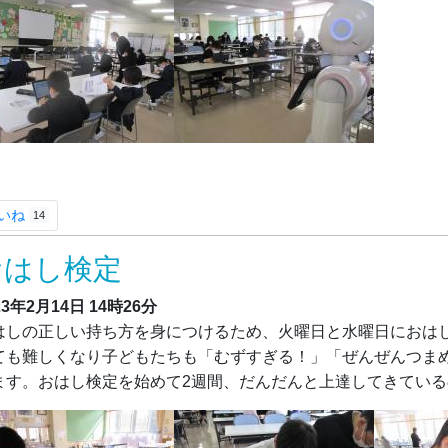
いね
14
おはし検定
23年2月14日
14時26分
はしの正しい持ち方を身につけるため、火曜日と水曜日におは
ても難しくなり子どもたちも「むずすぎる！」「ぜんぜんつま
ます。おはし検定を始めて2週間、だんだんと上達してきてい