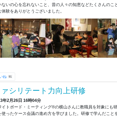
いないの心を忘れないこと、昔の人々の知恵などたくさんのこ
な体験をありがとうございました。
いね
91
ファシリテート力向上研修
23年2月26日
16時04分
ワイトボード・ミーティング®の横山さんに教職員を対象にも
を使ったケース会議の進め方を学びました。研修で学んだこと