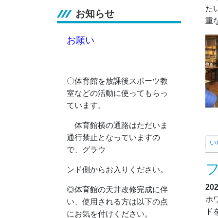
た
お知らせ
重
お願い
〇体育館を放課後スポーツ教
室などの活動に使ってもらっ
ています。
体育館横の通路はただいま
通行禁止となっていますの
い
で、グラウ
ンド側からお入りください。
20
◎
体育館の天井改修完成に伴
ホ
い、使用される方は以下の点
ド
にお気を付けください。