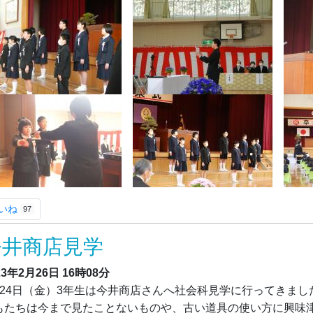
いね
97
今井商店見学
23年2月26日
16時08分
月24日（金）3年生は今井商店さんへ社会科見学に行ってきま
もたちは今まで見たことないものや、古い道具の使い方に興味