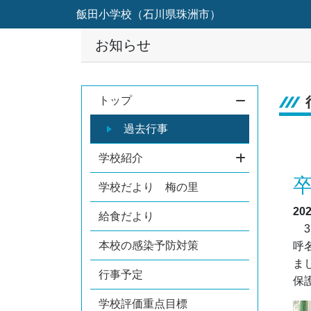
飯田小学校（石川県珠洲市）
お知らせ
トップ
過去行事
学校紹介
学校だより 梅の里
20
給食だより
3
本校の感染予防対策
呼
ま
行事予定
保
学校評価重点目標