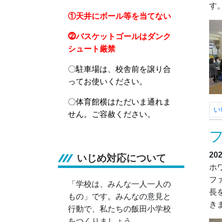
す
①天井にボール等を当てない
⓶バスケットゴールはダンク
シュート厳禁
〇駐車場は、校舎前を譲り合
ってお使いください。
〇体育館横はただいま通れま
い
せん。ご容赦ください。
20
いじめ対応について
ホ
フ
「学校は、みんな一人一人の
長
もの」です。みんなの意見と
き
行動で、私たちの飯田小学校
をつくりましょう。