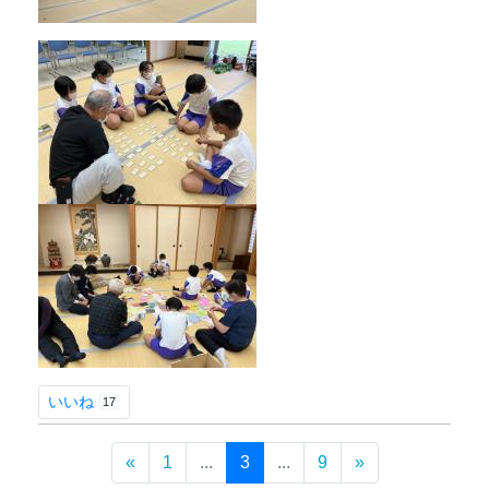
いいね
17
«
1
...
3
...
9
»