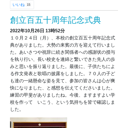
いいね
15
創立百五十周年記念式典
2022年10月26日
13時52分
１０月２４日（月）、本校の創立百五十周年記念式
典がありました。大勢の来賓の方を迎えて行いまし
た。あいさつや祝辞に続き関係者への感謝状の授与
を執り行い、長い校史を連綿と繋いできた先人の歩
みと思いを振り返りました。最後に、子供たちによ
る作文発表と歌唱の披露をしました。７０人の子ど
も達の一緒懸命な姿を見て、参加の皆さんは心が爽
快になりました、と感想を伝えてくださいました。
練習の甲斐がありましたね。今後、ますますよい学
校を作って いこう、という気持ちを皆で確認しま
した。