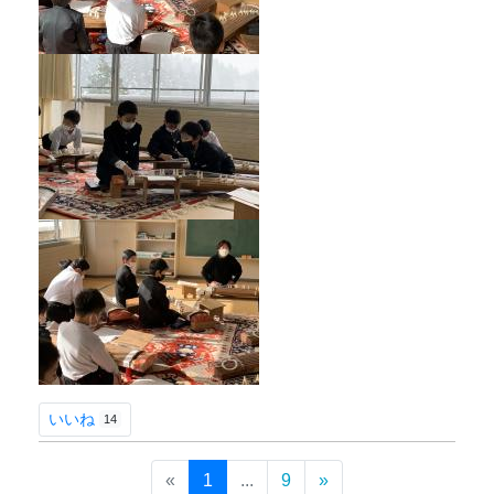
いいね
14
«
1
...
9
»