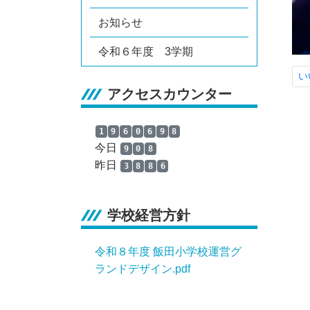
お知らせ
令和６年度 3学期
い
アクセスカウンター
1
9
6
0
6
9
8
今日
9
0
8
昨日
3
8
8
6
学校経営方針
令和８年度 飯田小学校運営グ
ランドデザイン.pdf