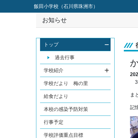
飯田小学校（石川県珠洲市）
お知らせ
トップ
過去行事
学校紹介
20
3
学校だより 梅の里
ま
給食だより
記
本校の感染予防対策
行事予定
学校評価重点目標