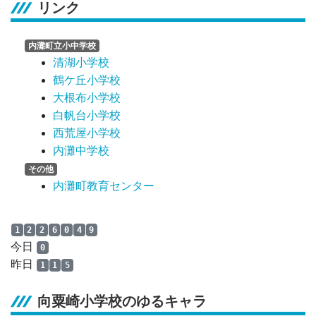
リンク
内灘町立小中学校
清湖小学校
鶴ケ丘小学校
大根布小学校
白帆台小学校
西荒屋小学校
内灘中学校
その他
内灘町教育センター
1
2
2
6
0
4
9
今日
0
昨日
1
1
5
向粟崎小学校のゆるキャラ