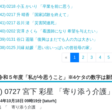
(43) 0218 小玉 かいり 「卒業を前に思う」
(42) 0217 升 晴香 「国家試験を終えて」
(41) 0217 谷川 渚 「災害関連死」
(40) 0202 宮澤 さくら 「看護師になり 希望を与えたい」
(39) 0131 谷口 遥陽「復興はまだでも人の力は大きい」
(38) 0125 川縁 結媛「思い出いっぱいの曾祖母の家」
«
1
2
3
4
5
令和５年度「私が今思うこと」※4ケタの数字は新
5) 0727 宮下 彩星 「寄り添う介護
24年10月18日 09時19分 [taturh]
名 「 寄り添う介護 」