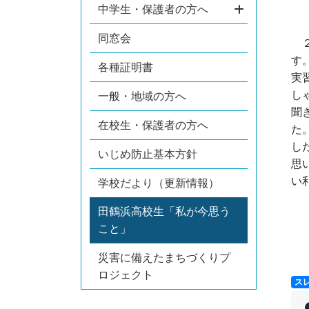
中学生・保護者の方へ
同窓会
２
す
各種証明書
実
し
一般・地域の方へ
聞
在校生・保護者の方へ
た
し
いじめ防止基本方針
思
い
学校だより（更新情報）
田鶴浜高校生「私が今思う
こと」
災害に備えたまちづくりプ
ロジェクト
ス