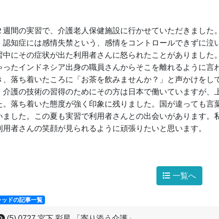
週間の実習で、介護老人保健施設に行かせていただきました。
。認知症には感情失禁という、感情をコントロールできずに泣
習中にその症状が出た利用者さんに怒られたことがありました
ゃったインドネシア出身の職員さんからそこを離れるように言
き、落ち着いたころに「お茶を飲みませんか？」と声かけをし
。介護の技術の習得のためにその方は日本で働いていますが、
た。落ち着いた態度が強く印象に残りました。国が違っても言
いました。この夏も実習で利用者さんとの出会いがあります。
利用者さんの笑顔が見られるように頑張りたいと思います。
一覧へ
レッドの記事一覧
(5) 0727 宮下 彩星 「寄り添う介護」