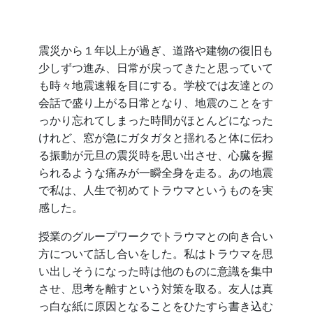
震災から１年以上が過ぎ、道路や建物の復旧も
少しずつ進み、日常が戻ってきたと思っていて
も時々地震速報を目にする。学校では友達との
会話で盛り上がる日常となり、地震のことをす
っかり忘れてしまった時間がほとんどになった
けれど、窓が急にガタガタと揺れると体に伝わ
る振動が元旦の震災時を思い出させ、心臓を握
られるような痛みが一瞬全身を走る。あの地震
で私は、人生で初めてトラウマというものを実
感した。
授業のグループワークでトラウマとの向き合い
方について話し合いをした。私はトラウマを思
い出しそうになった時は他のものに意識を集中
させ、思考を離すという対策を取る。友人は真
っ白な紙に原因となることをひたすら書き込む