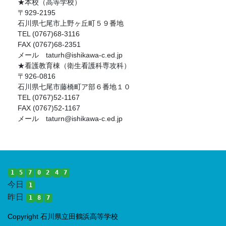
★本校（高等学校）
〒929-2195
石川県七尾市上野ヶ丘町５９番地
TEL (0767)68-3116
FAX (0767)68-2351
メール taturh@ishikawa-c.ed.jp
★看護教育棟（衛生看護科専攻科）
〒926-0816
石川県七尾市藤橋町ア部６番地１０
TEL (0767)52-1167
FAX (0767)52-1167
メール taturn@ishikawa-c.ed.jp
1
5
7
0
2
4
7
今日
1
昨日
1
8
7
Copyright 石川県立田鶴浜高等学校