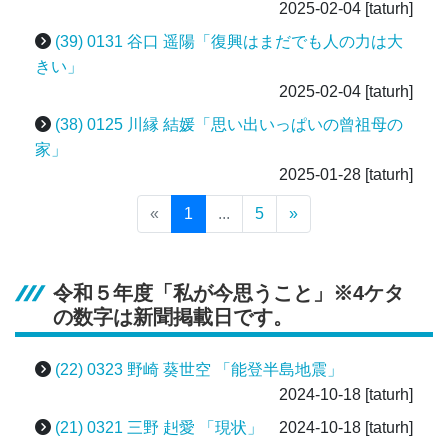
2025-02-04
[taturh]
(39) 0131 谷口 遥陽「復興はまだでも人の力は大
きい」
2025-02-04
[taturh]
(38) 0125 川縁 結媛「思い出いっぱいの曾祖母の
家」
2025-01-28
[taturh]
«
1
...
5
»
令和５年度「私が今思うこと」※4ケタ
の数字は新聞掲載日です。
(22) 0323 野崎 葵世空 「能登半島地震」
2024-10-18
[taturh]
(21) 0321 三野 赳愛 「現状」
2024-10-18
[taturh]