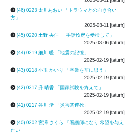
2025-03-11
[taturh]
(46) 0223 太川あおい 「トラウマとの向き合い
方」
2025-03-11
[taturh]
(45) 0220 土野 央佳 「 手話検定を受検して」
2025-03-06
[taturh]
(44) 0219 細川 暖 「地震の記憶」
2025-02-19
[taturh]
(43) 0218 小玉 かいり 「卒業を前に思う」
2025-02-19
[taturh]
(42) 0217 升 晴香 「国家試験を終えて」
2025-02-19
[taturh]
(41) 0217 谷川 渚 「災害関連死」
2025-02-19
[taturh]
(40) 0202 宮澤 さくら 「看護師になり 希望を与え
たい」