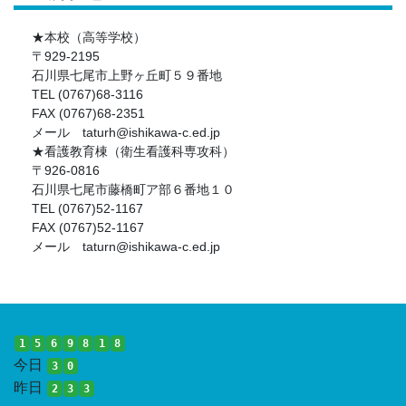
★本校（高等学校）
〒929-2195
石川県七尾市上野ヶ丘町５９番地
TEL (0767)68-3116
FAX (0767)68-2351
メール taturh@ishikawa-c.ed.jp
★看護教育棟（衛生看護科専攻科）
〒926-0816
石川県七尾市藤橋町ア部６番地１０
TEL (0767)52-1167
FAX (0767)52-1167
メール taturn@ishikawa-c.ed.jp
1
5
6
9
8
1
8
今日
3
0
昨日
2
3
3