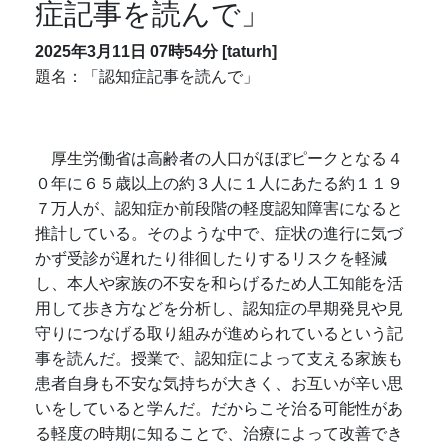
症記事を読んで」
2025年3月11日 07時54分 [taturh]
題名：「認知症記事を読んで」
厚生労働省は高齢者の人口がほぼピークとなる４
０年に６５歳以上の約３人に１人にあたる約１１９
７万人が、認知症か前段階の軽度認知障害になると
推計している。そのような中で、症状の進行に気づ
かず受診が遅れたり徘徊したりするリスクを軽減
し、本人や家族の不安を和らげるため人工知能を活
用して歩き方などを分析し、認知症の早期発見や見
守りにつなげる取り組みが進められているという記
事を読んだ。授業で、認知症によって支える家族も
患者自身も不安な気持ちが大きく、お互いが辛い思
いをしていると学んだ。だからこそ治る可能性があ
る軽度の時期に知ることで、治療によって改善でき