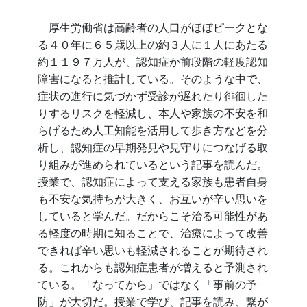
厚生労働省は高齢者の人口がほぼピークとな
る４０年に６５歳以上の約３人に１人にあたる
約１１９７万人が、認知症か前段階の軽度認知
障害になると推計している。そのような中で、
症状の進行に気づかず受診が遅れたり徘徊した
りするリスクを軽減し、本人や家族の不安を和
らげるため人工知能を活用して歩き方などを分
析し、認知症の早期発見や見守りにつなげる取
り組みが進められているという記事を読んだ。
授業で、認知症によって支える家族も患者自身
も不安な気持ちが大きく、お互いが辛い思いを
していると学んだ。だからこそ治る可能性があ
る軽度の時期に知ることで、治療によって改善
できれば辛い思いも軽減されることが期待され
る。これからも認知症患者が増えると予測され
ている。「なってから」ではなく「事前の予
防」が大切だ。授業で学び、記事を読み、繋が