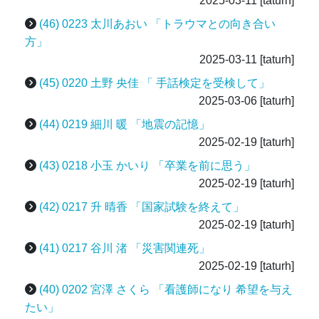
2025-03-11
[taturh]
(46) 0223 太川あおい 「トラウマとの向き合い
方」
2025-03-11
[taturh]
(45) 0220 土野 央佳 「 手話検定を受検して」
2025-03-06
[taturh]
(44) 0219 細川 暖 「地震の記憶」
2025-02-19
[taturh]
(43) 0218 小玉 かいり 「卒業を前に思う」
2025-02-19
[taturh]
(42) 0217 升 晴香 「国家試験を終えて」
2025-02-19
[taturh]
(41) 0217 谷川 渚 「災害関連死」
2025-02-19
[taturh]
(40) 0202 宮澤 さくら 「看護師になり 希望を与え
たい」