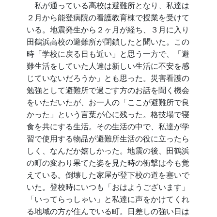
私が通っている高校は避難所となり、私達は
２月から能登病院の看護教育棟で授業を受けて
いる。地震発生から２ヶ月が経ち、３月に入り
田鶴浜高校の避難所が閉鎖したと聞いた。この
時「学校に戻る日も近い」と思う一方で、「避
難生活をしていた人達は新しい生活に不安を感
じていないだろうか」とも思った。災害看護の
勉強として避難所で過ごす方のお話を聞く機会
をいただいたが、お一人の「ここが避難所で良
かった」という言葉が心に残った。格技場で寝
食を共にする生活。その生活の中で、私達が学
習で使用する物品が避難所生活の役に立ったら
しく、なんだか嬉しかった。地震の後、田鶴浜
の町の変わり果てた姿を見た時の衝撃は今も覚
えている。倒壊した家屋が登下校の道を塞いで
いた。登校時にいつも「おはようございます」
「いってらっしゃい」と私達に声をかけてくれ
る地域の方が住んでいる町。日差しの強い日は