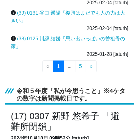
2025-02-04
[taturh]
(39) 0131 谷口 遥陽「復興はまだでも人の力は大
きい」
2025-02-04
[taturh]
(38) 0125 川縁 結媛「思い出いっぱいの曾祖母の
家」
2025-01-28
[taturh]
«
1
...
5
»
令和５年度「私が今思うこと」※4ケタ
の数字は新聞掲載日です。
(17) 0307 新野 悠希子 「避
難所閉鎖」
2024年10月18日 09時52分 [taturh]