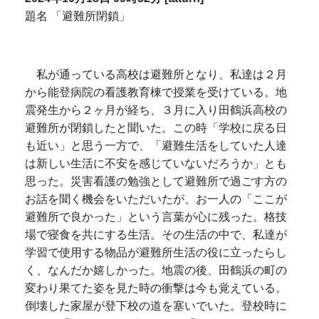
題名 「避難所閉鎖」
私が通っている高校は避難所となり、私達は２月
から能登病院の看護教育棟で授業を受けている。地
震発生から２ヶ月が経ち、３月に入り田鶴浜高校の
避難所が閉鎖したと聞いた。この時「学校に戻る日
も近い」と思う一方で、「避難生活をしていた人達
は新しい生活に不安を感じていないだろうか」とも
思った。災害看護の勉強として避難所で過ごす方の
お話を聞く機会をいただいたが、お一人の「ここが
避難所で良かった」という言葉が心に残った。格技
場で寝食を共にする生活。その生活の中で、私達が
学習で使用する物品が避難所生活の役に立ったらし
く、なんだか嬉しかった。地震の後、田鶴浜の町の
変わり果てた姿を見た時の衝撃は今も覚えている。
倒壊した家屋が登下校の道を塞いでいた。登校時に