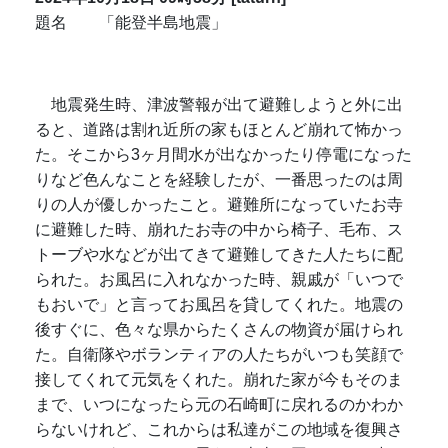
題名 「能登半島地震」
地震発生時、津波警報が出て避難しようと外に出
ると、道路は割れ近所の家もほとんど崩れて怖かっ
た。そこから3ヶ月間水が出なかったり停電になった
りなど色んなことを経験したが、一番思ったのは周
りの人が優しかったこと。避難所になっていたお寺
に避難した時、崩れたお寺の中から椅子、毛布、ス
トーブや水などが出てきて避難してきた人たちに配
られた。お風呂に入れなかった時、親戚が「いつで
もおいで」と言ってお風呂を貸してくれた。地震の
後すぐに、色々な県からたくさんの物資が届けられ
た。自衛隊やボランティアの人たちがいつも笑顔で
接してくれて元気をくれた。崩れた家が今もそのま
まで、いつになったら元の石崎町に戻れるのかわか
らないけれど、これからは私達がこの地域を復興さ