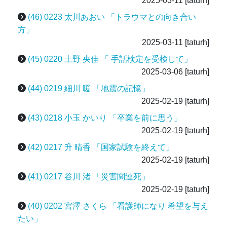
2025-03-11
[taturh]
(46) 0223 太川あおい 「トラウマとの向き合い
方」
2025-03-11
[taturh]
(45) 0220 土野 央佳 「 手話検定を受検して」
2025-03-06
[taturh]
(44) 0219 細川 暖 「地震の記憶」
2025-02-19
[taturh]
(43) 0218 小玉 かいり 「卒業を前に思う」
2025-02-19
[taturh]
(42) 0217 升 晴香 「国家試験を終えて」
2025-02-19
[taturh]
(41) 0217 谷川 渚 「災害関連死」
2025-02-19
[taturh]
(40) 0202 宮澤 さくら 「看護師になり 希望を与え
たい」