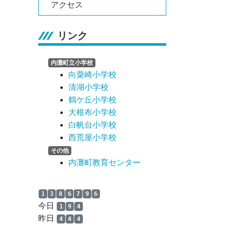
アクセス
リンク
内灘町立小学校
向粟崎小学校
清湖小学校
鶴ケ丘小学校
大根布小学校
白帆台小学校
西荒屋小学校
その他
内灘町教育センター
1
3
8
6
7
9
6
今日
1
9
4
昨日
4
4
4