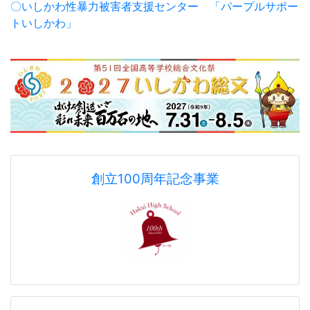
羽咋高校同窓会
ホームページ
アクセスカウンターSince 2020.7.7
1
1
7
9
2
8
0
今日
6
3
9
昨日
9
6
2
a