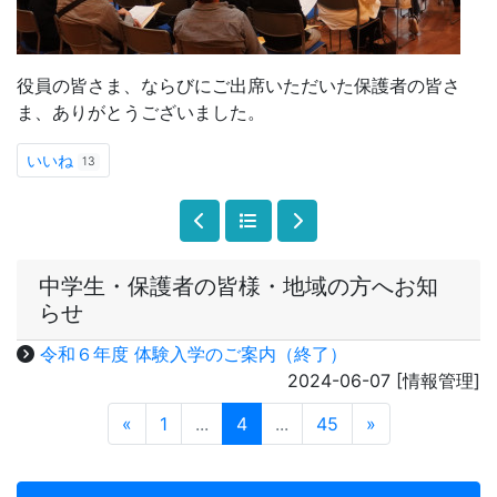
令和６年度 体験入学のご案内（終了）
2024-06-07
[情報管理]
«
1
...
4
...
45
»
トップページ
学校日誌
公共交通機関運休等の際の登校について
学校紹介
ＤＸハイスクール
進路状況（卒業生）