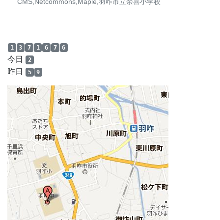
CMS,Netcommons,Maple,羽咋市立余喜小学校
1
3
7
1
6
7
6
今日
2
昨日
5
9