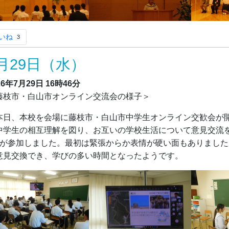
いね
3
月29日（水）
26年7月29日
16時46分
藤枝市・白山市オンライン交流会の様子＞
日、本校を会場に藤枝市・白山市中学生オンライン交歓会が開
中学生の相互理解を図り、お互いの学校生活について意見交流
名が参加しました。最初は緊張からか表情が硬い面もありまし
意見交換でき、学びの多い時間となったようです。