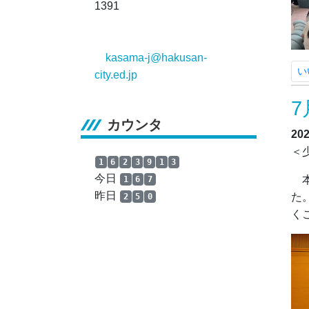
1391
kasama-j@hakusan-
い
city.ed.jp
7
カウンタ
20
＜
1
6
2
3
9
1
3
今日
本
1
6
7
昨日
た
2
5
0
く