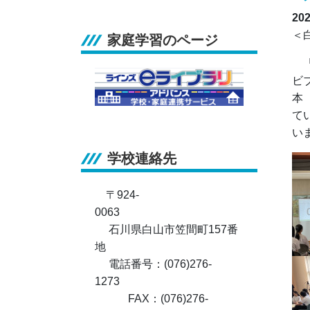
20
＜
家庭学習のページ
「
ビ
本
て
い
学校連絡先
〒924-
0063
石川県白山市笠間町157番
地
電話番号：(076)276-
1273
FAX：(076)276-