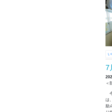
い
7
20
＜
今
は
励