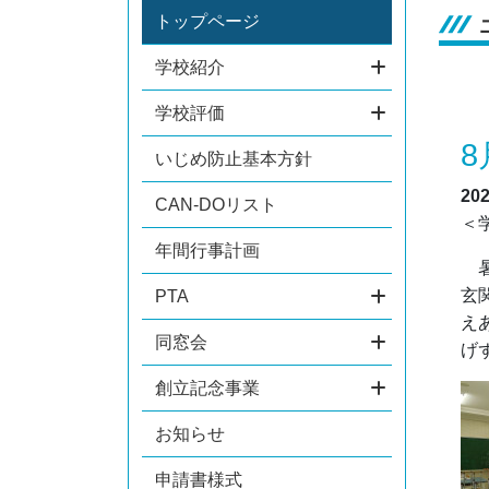
トップページ
学校紹介
学校評価
8
いじめ防止基本方針
20
CAN-DOリスト
＜
年間行事計画
暑
玄
PTA
え
同窓会
げ
創立記念事業
お知らせ
申請書様式