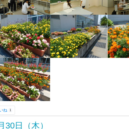
いね
1
月30日（木）