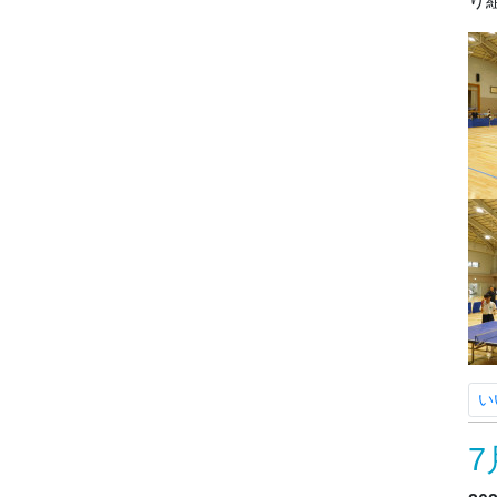
り
い
7