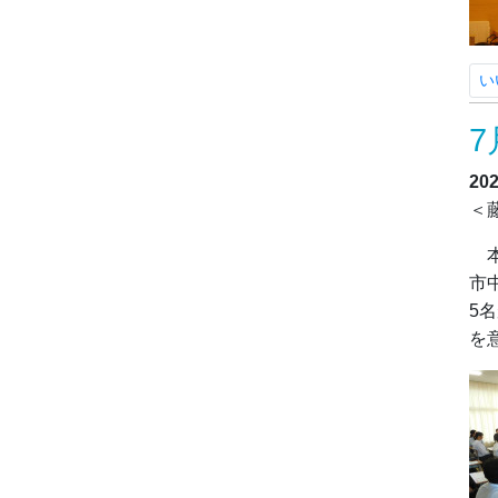
い
7
20
＜
本
市
5
を