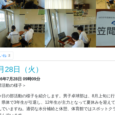
いね
2
月28日（火）
26年7月28日
09時09分
部活動の様子＞
日の部活動の様子を紹介します。男子卓球部は、8月上旬に行
、県体で3年生が引退し、12年生が主力となって夏休みを迎え
んでいますね。適切な水分補給と休憩、体育館ではスポットク