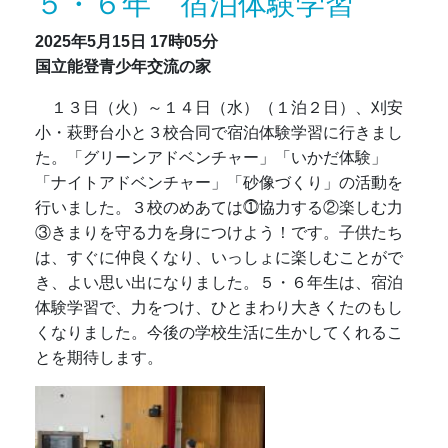
５・６年 宿泊体験学習
2025年5月15日
17時05分
国立能登青少年交流の家
１３日（火）～１４日（水）（１泊２日）、
刈安
小・萩野台小と３校合同で宿泊体験学習に行きまし
た。「グリーンアドベンチャー」「いかだ体験」
「ナイトアドベンチャー」「砂像づくり」の活動を
行いました。３校のめあては⓵協力する②楽しむ力
③きまりを守る力を身につけよう！です。子供たち
は、すぐに仲良くなり、いっしょに楽しむことがで
き、よい思い出になりました。５・６年生は、宿泊
体験学習で、力をつけ、ひとまわり大きくたのもし
くなりました。今後の学校生活に生かしてくれるこ
とを期待します。