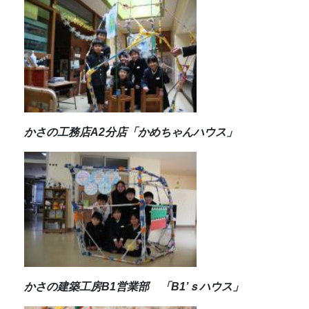
かさの工務店A2分店「かめちゃんハウス」
かさの建築工房B1営業部 「B1’ｓハウス」