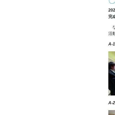
20
完
な
活
A
A