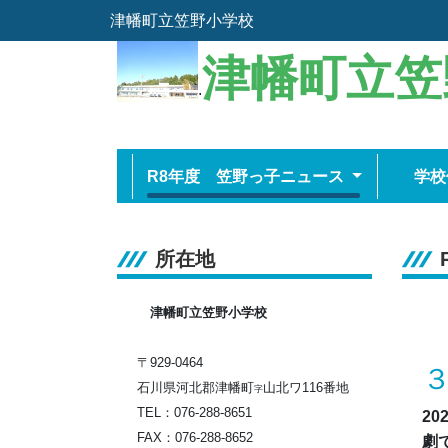
津幡町立笠野小学校
津幡町立笠
.
R8年度 笠野っ子ニュース
学校
所在地
津幡町立笠野小学校
〒929-0464
石川県河北郡津幡町
山北ワ116番地
字
TEL：076-288-8651
20
FAX：076-288-8652
劇