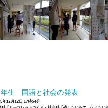
４年生 国語と社会の発表
25年12月12日
17時54分
語科「リーフレットづくり」社会科「残したいもの 伝えたい