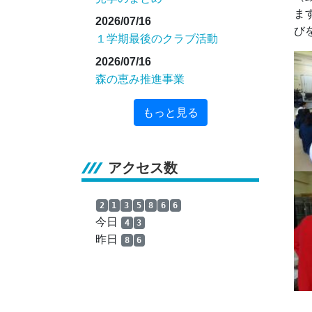
ま
2026/07/16
び
１学期最後のクラブ活動
2026/07/16
森の恵み推進事業
もっと見る
アクセス数
2
1
3
5
8
6
6
今日
4
3
昨日
8
6