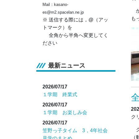
Mail：kasano-
か
es@m2.spacelan.ne.jp
も
※ 送信する際には，@（アッ
トマーク）を
全角から半角へ変更してく
ださい
最新ニュース
2026/07/17
１学期 終業式
2026/07/17
20
１学期 お楽しみ会
ク
2026/07/17
ク
笠野っ子タイム 3，4年社会
（
見学のまとめ