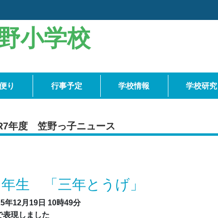
野小学校
便り
行事予定
学校情報
学校研究
R7年度 笠野っ子ニュース
３年生 「三年とうげ」
25年12月19日
10時49分
で表現しました