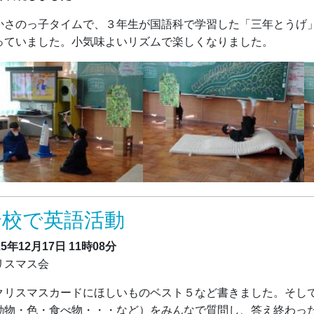
さのっ子タイムで、３年生が国語科で学習した「三年とうげ」
っていました。小気味よいリズムで楽しくなりました。
全校で英語活動
25年12月17日
11時08分
リスマス会
リスマスカードにほしいものベスト５など書きました。そして、英語で
動物・色・食べ物・・・など）をみんなで質問し、答え終わっ