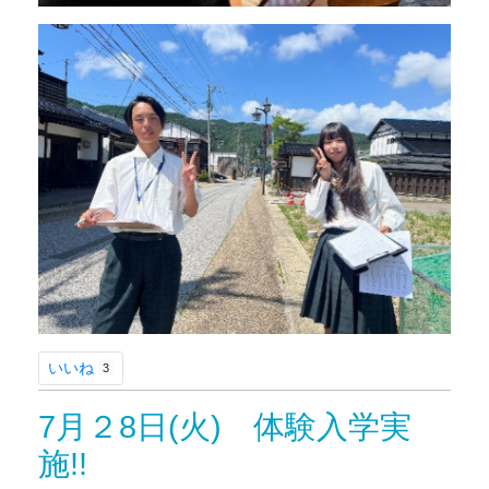
いいね
3
7月２8日(火) 体験入学実
施!!