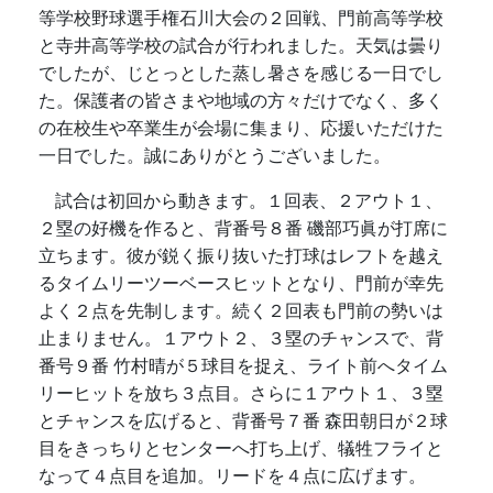
等学校野球選手権石川大会の２回戦、門前高等学校
と寺井高等学校の試合が行われました。天気は曇り
でしたが、じとっとした蒸し暑さを感じる一日でし
た。保護者の皆さまや地域の方々だけでなく、多く
の在校生や卒業生が会場に集まり、応援いただけた
一日でした。誠にありがとうございました。
試合は初回から動きます。１回表、２アウト１、
２塁の好機を作ると、背番号８番 磯部巧眞が打席に
立ちます。彼が鋭く振り抜いた打球はレフトを越え
るタイムリーツーベースヒットとなり、門前が幸先
よく２点を先制します。続く２回表も門前の勢いは
止まりません。１アウト２、３塁のチャンスで、背
番号９番 竹村晴が５球目を捉え、ライト前へタイム
リーヒットを放ち３点目。さらに１アウト１、３塁
とチャンスを広げると、背番号７番 森田朝日が２球
目をきっちりとセンターへ打ち上げ、犠牲フライと
なって４点目を追加。リードを４点に広げます。