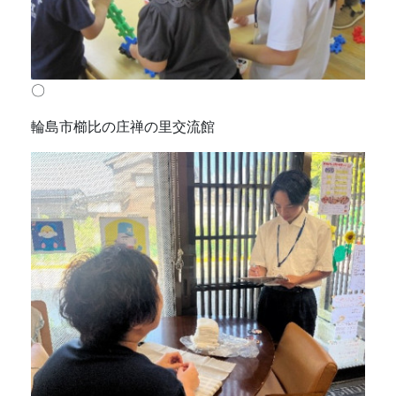
〇
輪島市櫛比の庄禅の里交流館