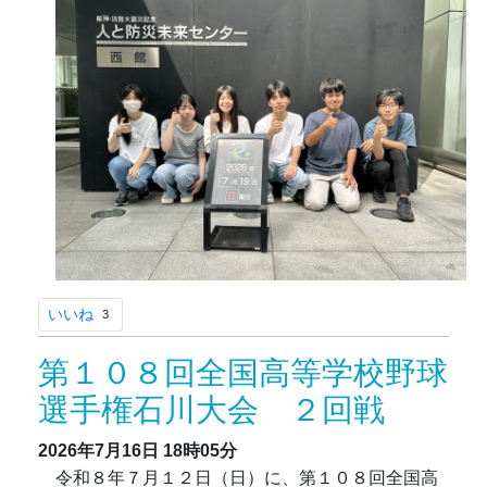
いいね
3
第１０８回全国高等学校野球
選手権石川大会 ２回戦
2026年7月16日
18時05分
令和
８
年７月
１２
日（
日
）
に、第１０８回全国高