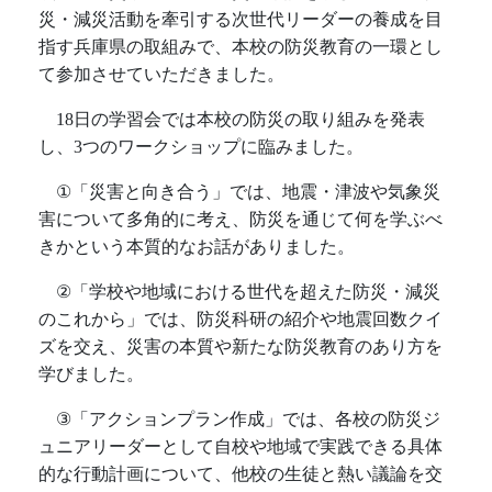
災・減災活動を牽引する次世代リーダーの養成を目
指す兵庫県の取組みで、本校の防災教育の一環とし
て参加させていただきました。
18
日の学習会では本校の防災の取り組みを発表
し、
3
つのワークショップに臨みました。
①
「災害と向き合う」では、地震・津波や気象災
害について多角的に考え、防災を通じて何を学ぶべ
きかという本質的なお話がありました。
②
「学校や地域における世代を超えた防災・減災
のこれから」では、防災科研の紹介や地震回数クイ
ズを交え、災害の本質や新たな防災教育のあり方を
学びました。
③
「アクションプラン作成」では、各校の防災ジ
ュニアリーダーとして自校や地域で実践できる具体
的な行動計画について、他校の生徒と熱い議論を交