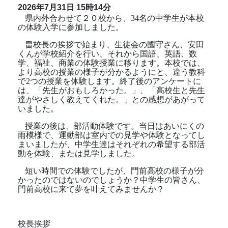
2026年7月31日
15時14分
県内外合わせて２０校から、
34
名の中学生が本校
の体験入学に参加しました。
畠校長の挨拶で始まり、生徒会の國守さん、安田
くんが学校紹介を行い、それから国語、英語、数
学、福祉、商業の体験授業に移ります。本校では、
より高校の授業の様子が分かるようにと、違う教科
で
2
つの授業を体験します。終了後のアンケートに
は、「先生がおもしろかった。」、「高校生と先生
達がやさしく教えてくれた。」との感想があがって
いました。
授業の後は、部活動体験です。当日はあいにくの
雨模様で、運動部は室内での見学や体験となってし
まいましたが、中学生達はそれぞれの希望する部活
動を体験、または見学しました。
短い時間での体験でしたが、門前高校の様子が分
かったのではないのでしょうか？中学生の皆さん、
門前高校に来て夢を叶えてみませんか？
校長挨拶