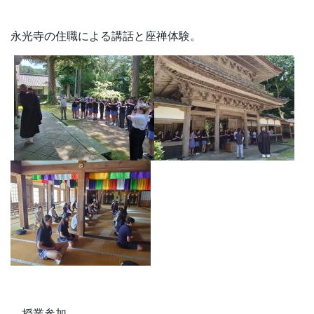
授業参加
『２年生探究活動』
国際関係（日本と外国の差、言語など）について探究して
いる羽高生との交流に参加。
国際関係について調べているだけあってBCC生徒に興味
津々のご様子の羽高生。BCC校生との間で、活発にQ&A
が繰り広げられました。