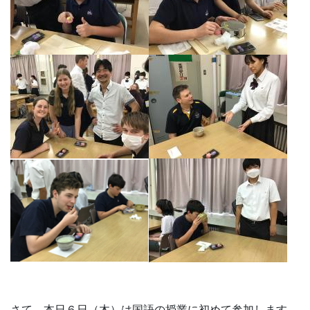
さて、本日６日（木）は国語の授業に初めて参加します。
また文化体験では気多大社散策や、書道パフォーマンスを
予定しています。
１７：００からは本校にてお別れパーティーを開催しま
す。保護者様も大歓迎です。ご都合のつく保護者の方はぜ
ひいらして下さい。
本日も皆さんにとって素晴らしい１日となりますよう
に！！
～ I hope you all have a wonderful day today ～