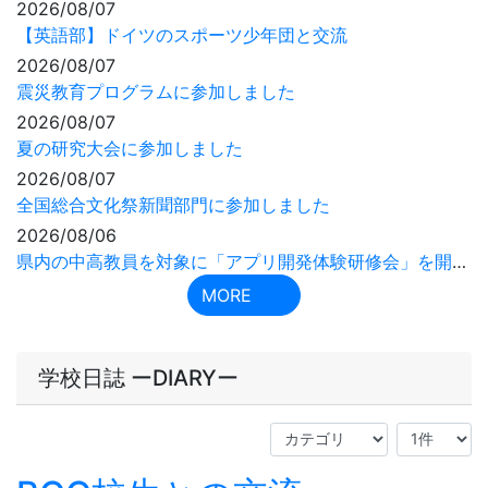
学校日誌 ーDIARYー
BCC校生との交流
2023年7月6日
09時34分
７月４日（火）と５日（水）のBCC校生との交流の様子を
ご紹介いたします。
【７月４日】
文化体験
お天気に恵まれました！千里浜散策、絵になります。