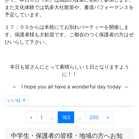
いいね
9
«
1
...
183
...
200
»
中学生・保護者の皆様・地域の方へお知
らせ
【終了】11.1[土]～11.7[金]の期間中、学校公開いたしま
す
2025-10-30
[情報管理]
«
1
...
45
»
トップページ
学校日誌