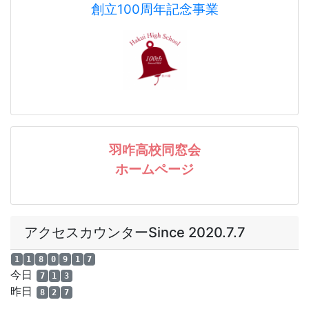
アクセスカウンターSince 2020.7.7
1
1
8
0
9
1
7
今日
7
1
3
昨日
8
2
7
a
a
a
石 川 県 立 羽 咋 高 等 学 校
Hakui High School
〒 9 2 5 - 8 5 5 0 石 川 県 羽 咋 市 柳 橋 町 柳 橋 1 番 地
ＴＥＬ 0767-22-1166 ｜
ＦＡＸ 0767-22-0791
Ｅ-mail
hakufh@ishikawa-c.ed.jp
｜
ACCESS
a
a