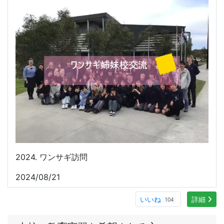
2024. ワンサギ訪問
2024/08/21
いいね
詳細
104
本校の教育実習を希望される方へ
本校での教育実習を希望する方へ.pdf
リンク
〇「不登校児童生徒の保護者のための支援ガイド」
（R8.1.8更新）
〇いしかわ性暴力被害者支援センター
「パープルサポー
トいしかわ」