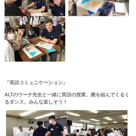
ALTのウーナ先生と一緒に英語の授業。腕を組んでくるく
るダンス。みんな楽しそう！
文化体験
本校にあさお樹庵の麻生直樹店主をお招きし、季節の和菓
子作りを体験。桔梗・朝顔・七夕の和菓子作りに挑戦！
BCC校生は飲み込みが早く手先も器用で、皆上手に和菓子
を仕上げていました。店主の麻生さんからも日本人以上の
出来映えに、お褒めの言葉をいただきました。