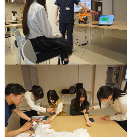
テクノロジーによって患者さんのウェルビーイングを実現
する近未来の看護に触れ、看護職の可能性と自身の進路へ
の期待が膨らむ有意義な時間となりました。
いいね
8
«
1
...
6
...
200
»
中学生・保護者の皆様・地域の方へお知
らせ