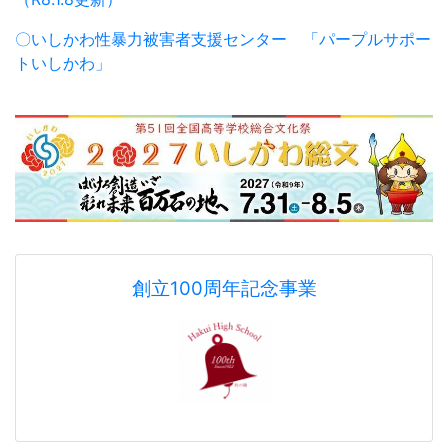
羽咋高校同窓会
ホームページ
アクセスカウンターSince 2020.7.7
1
1
8
0
2
0
6
今日
2
昨日
8
2
7