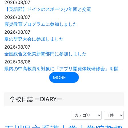
学校日誌 ーDIARYー
石川県立看護大学大学院教授
によるウェルビーイング看
護学講座を開催しました
2026年7月23日
13時09分
７月２２日（水）、看護職を志す２・３年生を対象に、石
川県立看護大学大学院の松本 勝教授による出前講座を実
施しました。
「患者さんが最後まで尊厳を持ち、その人らしい幸福（ウ
ェルビーイング）な生き方を支える看護」を実践されてお
り、松本教授が研究された「便秘を可視化するエコー機