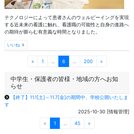
【終了】11.1[土]～11.7[金]の期間中、学校公開いたしま
す
2025-10-30
[情報管理]
«
1
...
45
»
トップページ
学校日誌
公共交通機関運休等の際の登校について
学校紹介
ＤＸハイスクール
進路状況（卒業生）