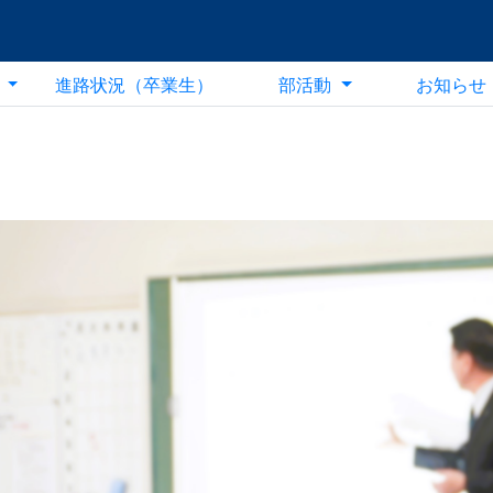
ル
進路状況（卒業生）
部活動
お知らせ