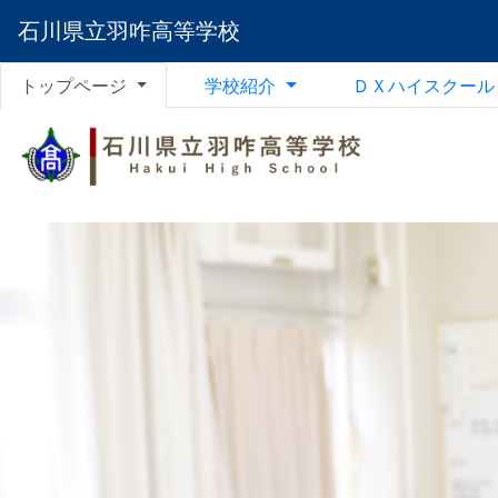
石川県立羽咋高等学校
トップページ
学校紹介
ＤＸハイスクー
Previous
トップページ
学校日誌
公共交通機関運休等の際の
登校について
学校紹介