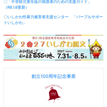
創立100周年記念事業
羽咋高校同窓会
ホームページ
アクセスカウンターSince 2020.7.7
1
1
7
9
3
0
7
今日
6
6
6
昨日
9
6
2