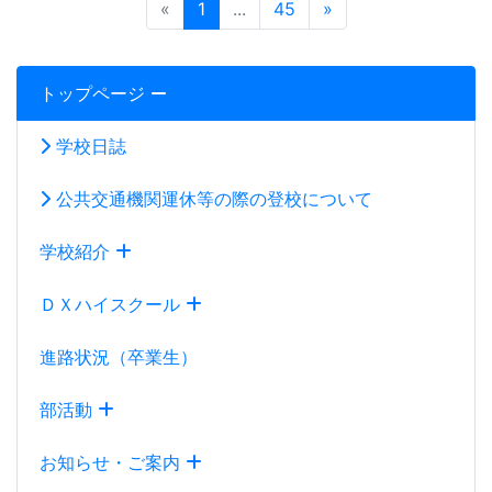
で未来を切り拓く学びを提供していきます。
いいね
14
«
1
...
5
...
200
»
中学生・保護者の皆様・地域の方へお知
らせ
【終了】11.1[土]～11.7[金]の期間中、学校公開いたしま
す
2025-10-30
[情報管理]
«
1
...
45
»
トップページ
学校日誌