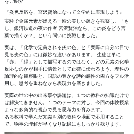
２. 教科横断型授業
理系と文系の枠組みをダイナミックに飛び越える教科横断
型授業を実施しました。
開講４講座のうちの１つ、理科×国語のコラボ授業の内容
をご紹介！
『炎色反応を、宮沢賢治になって文学的に表現しよう』
実験で金属元素が燃える一瞬の美しい輝きを観察し、「も
し、銀河鉄道の夜の作者 宮沢賢治なら、この炎をどう言
葉で描くか？」という問いに挑戦しました。