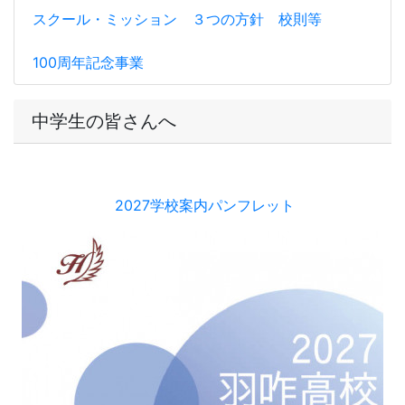
公共交通機関運休等の際の登校について
学校紹介
ＤＸハイスクール
進路状況（卒業生）
部活動
お知らせ・ご案内
スクール・ミッション ３つの方針 校則等
100周年記念事業
中学生の皆さんへ