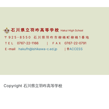
羽咋高校同窓会
ホームページ
アクセスカウンターSince 2020.7.7
1
1
8
0
1
0
8
今日
7
3
1
昨日
7
3
6
a
a
a
石 川 県 立 羽 咋 高 等 学 校
Hakui High School