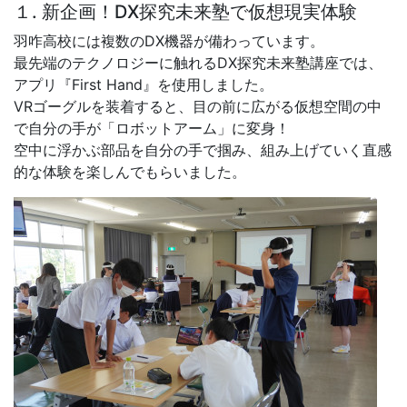
中学３年生に向け体験入学
を開催！新企画「DX探究未
来塾講座」と「教科横断型授
業」を体験
2026年7月27日
08時59分
７月２４日（金）、中学３年生を対象とした体験入学を行
いました。
今年度の新企画として登場した「DX探究未来塾講座」を
はじめ、本校ならではの学びを体感してもらいました。
１. 新企画！DX探究未来塾で仮想現実体験
羽咋高校には複数のDX機器が備わっています。
最先端のテクノロジーに触れるDX探究未来塾講座では、
アプリ『First Hand』を使用しました。
VRゴーグルを装着すると、目の前に広がる仮想空間の中
で自分の手が「ロボットアーム」に変身！