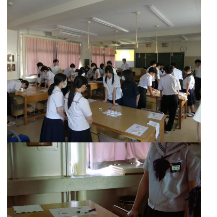
実は、「化学で定義される炎の色」と「実際に自分の目で
見る炎の色」には微妙な違いがあります。 生徒は単に
「赤」「緑」として描写するのではなく、どの元素の化学
反応なのかが相手に情景として正確に伝わるよう、理科の
論理的な観察眼と、国語の豊かな詩的感性の両方をフル活
用し、思考を重ねながら表現力を磨きました。
実際の世の中の出来事や課題は、１つの教科の知識だけで
は解決できません。１つのテーマに対し、今回の体験授業
ような多角的な視点で見る思考力を育みます。
ある教科で学んだ知識を別の教科や場面で応用すること
で、物事の理解が早くなり記憶にもしっかり残ります。