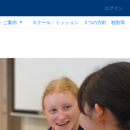
ログイン
・ご案内
スクール・ミッション ３つの方針 校則等
Next