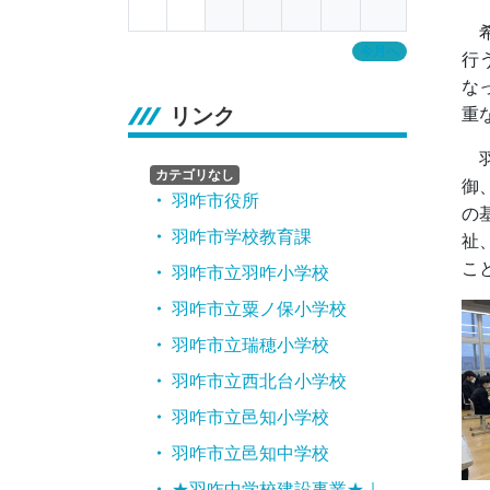
希
今月へ
行
な
リンク
重
羽
カテゴリなし
御
羽咋市役所
の
羽咋市学校教育課
祉
こ
羽咋市立羽咋小学校
羽咋市立粟ノ保小学校
羽咋市立瑞穂小学校
羽咋市立西北台小学校
羽咋市立邑知小学校
羽咋市立邑知中学校
★羽咋中学校建設事業★｜