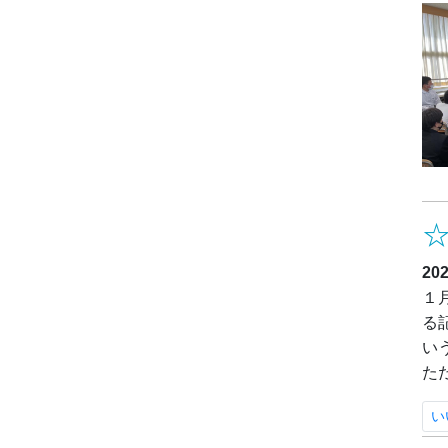
20
１
る
い
た
い