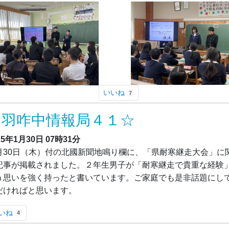
いいね
7
☆羽咋中情報局４１☆
25年1月30日
07時31分
月30日（木）付の北國新聞地鳴り欄に、「県耐寒継走大会」に
記事が掲載されました。２年生男子が「耐寒継走で貴重な経験
う思いを強く持ったと書いています。ご家庭でも是非話題にし
だければと思います。
いね
4