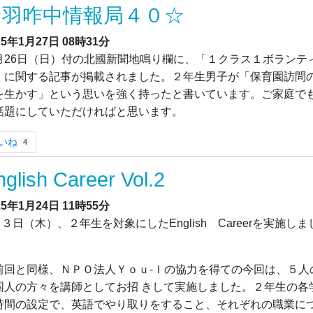
☆羽咋中情報局４０☆
25年1月27日
08時31分
月26日（日）付の北國新聞地鳴り欄に、「１クラス１ボランテ
」に関する記事が掲載されました。２年生男子が「保育園訪問
を生かす」という思いを強く持ったと書いています。ご家庭で
話題にしていただければと思います。
いね
4
nglish Career Vol.2
25年1月24日
11時55分
３日（木）、２年生を対象にしたEnglish Careerを実施しま
。
回と同様、ＮＰＯ法人Ｙｏｕ-Ｉの協力を得ての今回は、５人
国人の方々を講師としてお招 きして実施しました。２年生の各
時間の設定で、英語でやり取りをすること、それぞれの職業に