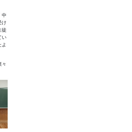
、中
受け
生徒
てい
たよ
凛々