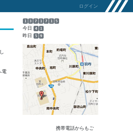
ログイン
1
3
7
1
7
1
5
今日
4
1
昨日
5
9
し
へ電
携帯電話からもご