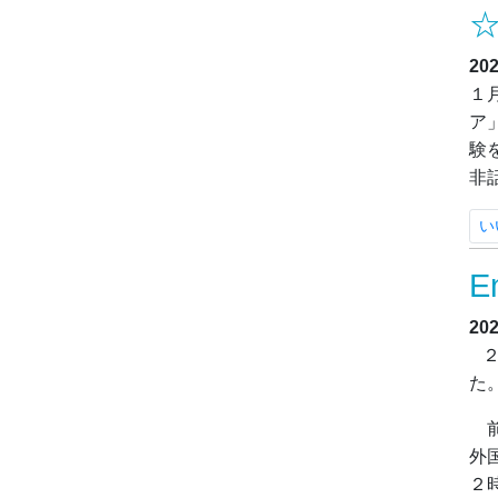
20
１
ア
験
非
い
E
20
２
た
前
外
２