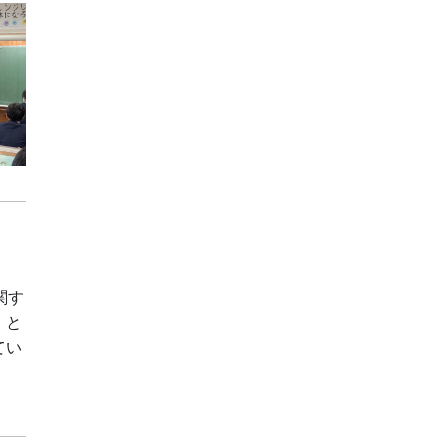
関す
」と
てい