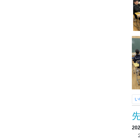
い
20
２