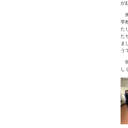
が
例
学
た
た
ま
う
帰
し