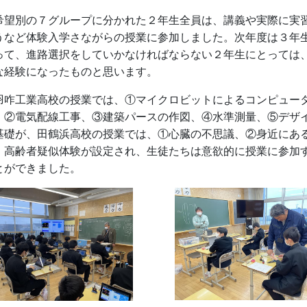
望別の７グループに分かれた２年生全員は、講義や実際に実
うなど体験入学さながらの授業に参加しました。次年度は３年
って、進路選択をしていかなければならない２年生にとっては
な経験になったものと思います。
咋工業高校の授業では、①マイクロビットによるコンピュー
、②電気配線工事、③建築パースの作図、④水準測量、⑤デザ
基礎が、田鶴浜高校の授業では、①心臓の不思議、②身近にあ
、高齢者疑似体験が設定され、生徒たちは意欲的に授業に参加
とができました。