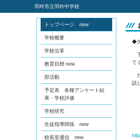
羽咋市立羽咋中学校
トップページ new
学校概要
◆
学校沿革
下
て
教育目標 new
た
部活動
話
予定表 各種アンケート結
果・学校評価
学校研究
生徒指導関係 new
htt
校長室通信 new