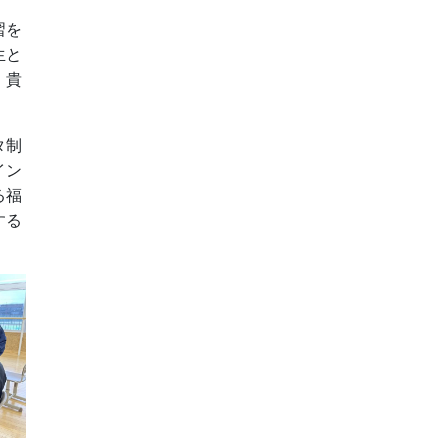
習を
生と
、貴
タ制
イン
る福
する