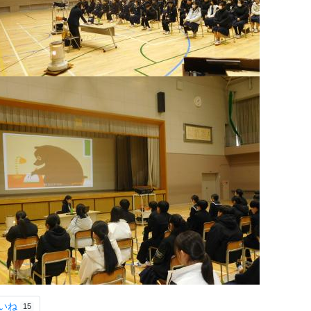
いね
15