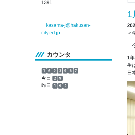
1391
1
kasama-j@hakusan-
20
city.ed.jp
＜
今
カウンタ
1
生
1
6
2
3
9
6
7
日
今日
2
9
昨日
1
9
2