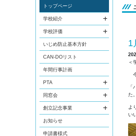
トップページ
学校紹介
学校評価
1
いじめ防止基本方針
20
CAN-DOリスト
＜
年間行事計画
今
PTA
「
た
同窓会
よ
創立記念事業
い
お知らせ
申請書様式