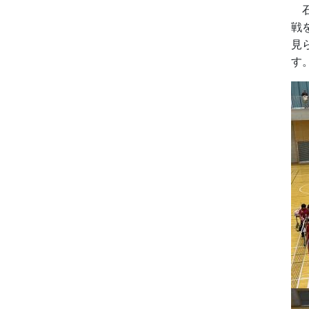
石
戦
見
す