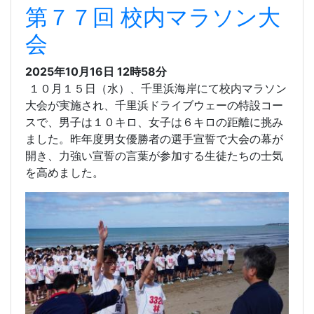
第７７回 校内マラソン大
会
2025年10月16日
12時58分
１０月１５日（水）、千里浜海岸にて校内マラソン
大会が実施され、千里浜ドライブウェーの特設コー
スで、男子は１０キロ、女子は６キロの距離に挑み
ました。昨年度男女優勝者の選手宣誓で大会の幕が
開き、力強い宣誓の言葉が参加する生徒たちの士気
を高めました。