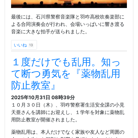
最後には、石川県警察音楽隊と羽咋高校吹奏楽部に
よる合同演奏会が行われ、会場いっぱいに響き渡る
音楽に大きな拍手が送られました。
いいね
13
１度だけでも乱用。知っ
て断つ勇気を『薬物乱用
防止教室』
2025年10月31日
08時39分
１０月３０日（木）、羽咋警察署生活安全課の小見
天亜さんを講師にお迎えし、１学年を対象に薬物乱
用防止教室が開催されました。
薬物乱用は、本人だけでなく家族や友人など周囲の