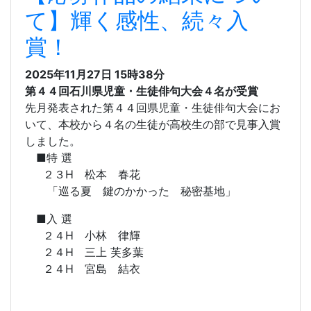
て】輝く感性、続々入
賞！
2025年11月27日
15時38分
第４４回石川県児童・生徒俳句大会４名が受賞
先月発表された第４４回県児童・生徒俳句大会にお
いて、本校から４名の生徒が高校生の部で見事入賞
しました。
■特 選
２３H 松本 春花
「巡る夏 鍵のかかった 秘密基地」
■入 選
２４H 小林 律輝
２４H 三上 芙多葉
２４H 宮島 結衣