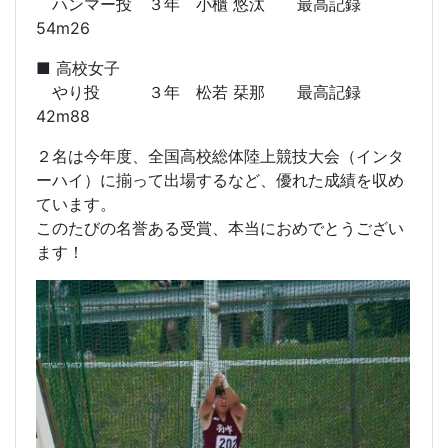
ハンマー投 ３年 小櫃 悠汰 最高記録
54m26
■ 高校女子
やり投 ３年 松若 栞那 最高記録
42m88
２名は今年度、全国高校総体陸上競技大会（インタ
ーハイ）に揃って出場するなど、優れた成績を収め
ています。
このたびの名誉ある受賞、本当におめでとうござい
ます！