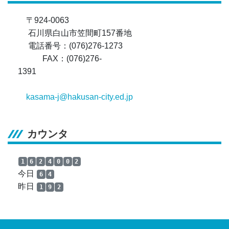
〒924-0063
石川県白山市笠間町157番地
電話番号：(076)276-1273
FAX：(076)276-
1391
kasama-j@hakusan-city.ed.jp
カウンタ
1
6
2
4
0
0
2
今日
6
4
昨日
1
9
2