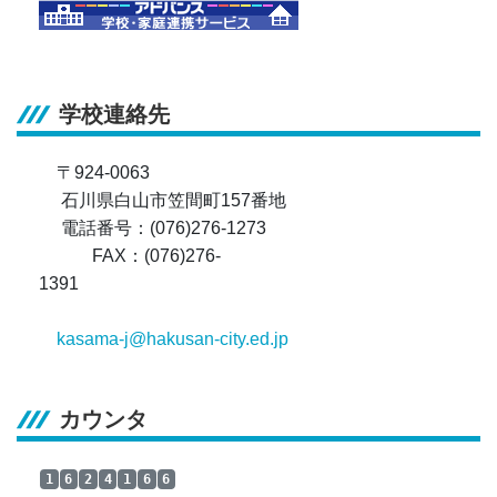
学校連絡先
〒924-0063
石川県白山市笠間町157番地
電話番号：(076)276-1273
FAX：(076)276-
1391
kasama-j@hakusan-city.ed.jp
カウンタ
1
6
2
4
1
6
6