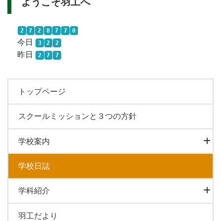
ようこそ羽工へ
2
7
2
8
7
7
0
今日
3
2
2
昨日
2
7
7
トップページ
スクールミッションと３つの方針
学校案内
学校日誌
学科紹介
羽工だより