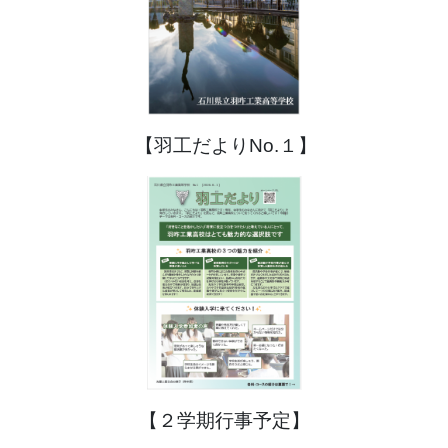
【羽工だよりNo.１】
【２学期行事予定】