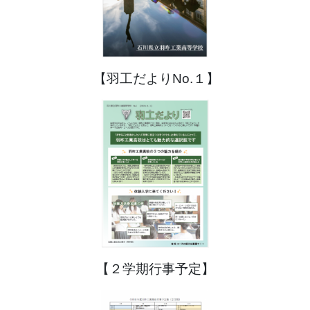
【羽工だよりNo.１】
【２学期行事予定】